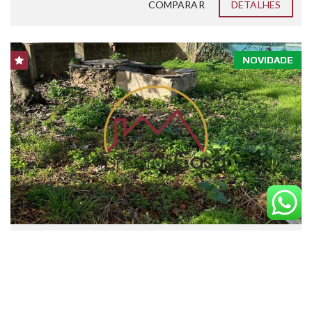
COMPARAR
DETALHES
NOVIDADE
Lote de 2 terrenos para
construção – Motrinos
€ 57.000
Finalidade:
Novidade
ID:
0272026