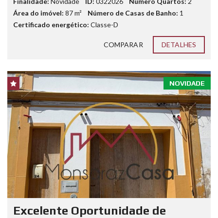
Finalidade:
Novidade
ID:
0322026
Número Quartos:
2
Área do imóvel:
87
m²
Número de Casas de Banho:
1
Certificado energético:
Classe-D
COMPARAR
DETALHES
NOVIDADE
Excelente Oportunidade de